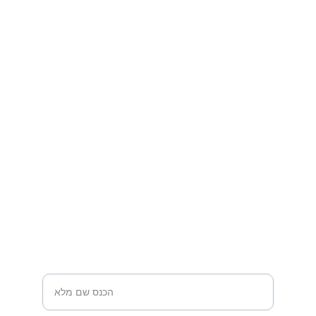
צרו איתנו קשר עוד היום
נשמח לשמוע מכם ולתאם פגישה אישית
מייל
LAVIPROFFICE@GMAIL.COM
054-9927720
טלפון
שם מלא*