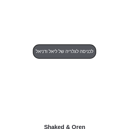
לכניסה לגלריה של ליאל ודניאל
Shaked & Oren